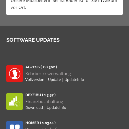
Unsere Mitarbeiterin Selina Bauer ist für Sie in Ankum
vor Ort.
SOFTWARE UPDATES
AGZESS ( 2.8.302 )
Kehrbezirksverwaltung
Vollversion
|
Update
|
UpdateInfo
DEXFIBU ( 1.3.57 )
Finanzbuchhaltung
Download
|
UpdateInfo
HOMER ( 1.03.14 )