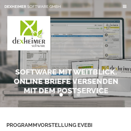
DEXHEIMER
SOFTWARE GMBH
SOFTWARE MIT WEITBLICK.
ONLINE BRIEFE VERSENDEN
MIT DEM POSTSERVICE
0
1
2
3
PROGRAMMVORSTELLUNG EVEBI