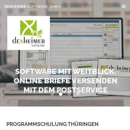
DEXHEIMER
SOFTWARE GMBH
SOFTWARE MIT WEITBLICK.
ONLINE BRIEFE VERSENDEN
MIT DEM POSTSERVICE
0
1
2
3
PROGRAMMSCHULUNG THÜRINGEN